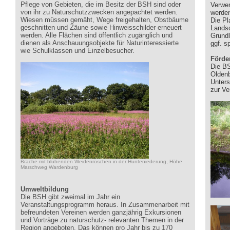
Pflege von Gebieten, die im Besitz der BSH sind oder
Verwe
von ihr zu Naturschutzzwecken angepachtet werden.
werden
Wiesen müssen gemäht, Wege freigehalten, Obstbäume
Die Pl
geschnitten und Zäune sowie Hinweisschilder erneuert
Landsc
werden. Alle Flächen sind öffentlich zugänglich und
Grundl
dienen als Anschauungsobjekte für Naturinteressierte
ggf. s
wie Schulklassen und Einzelbesucher.
Förde
Die BS
Oldenb
Unters
zur Ve
Brache mit blühenden Weidenröschen in der Hunteniederung, Höhe
Marschweg Wardenburg
Umweltbildung
Die BSH gibt zweimal im Jahr ein
Veranstaltungsprogramm heraus. In Zusammenarbeit mit
befreundeten Vereinen werden ganzjährig Exkursionen
und Vorträge zu naturschutz- relevanten Themen in der
Region angeboten. Das können pro Jahr bis zu 170