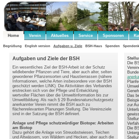
Home
Verein
Aktuelles
Service
Sponsoren
Ku
Begrüßung
English version
Aufgaben u. Ziele
BSH-Haus
Spenden
Spendenk
Aufgaben und Ziele der BSH
Stell
Die BS
Ein wesentliches Ziel der BSH-Arbeit ist der Schutz
Verein
wildlebender Pflanzen und Tiere, aber auch alter, selten
Bundes
gewordener Pflanzensorten und Haustierrassen (nähere
anerka
Informationen, welche Arten insbesondere von der BSH
Planfe
geschützt werden LINK). Die Aktivitäten des Verbandes
Umwelt
erstrecken sich von der Pflege und Entwicklung
Geneh
wertvoller Flächen über die Umweltinformation bis zur
Das be
Umweltbildung. Als nach § 29 Bundesnaturschutzgesetz
Beispi
anerkannter Verein nimmt die BSH auch zu
zur Au
flächenrelevanten Planungen Stellung. Die Vereinsziele
Unterl
sind in der Satzung der BSH definiert.
gewiss
Stellu
Anlage und Pflege schutzwürdiger Biotope: Arbeiten
Verfah
am Biotop
Die BS
Dazu gehört die Anlage von Streuobstwiesen, Teichen
Unterg
und Altwässern, von Wäldern und Hecken, aber auch die
Stellu