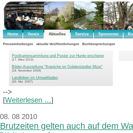
Home
Verein
Aktuelles
Service
Sponsoren
Ku
Pressemitteilungen
aktuelle Veröffentlichungen
Buchbesprechungen
Postkartensammlung und Poster zur Hunte erschiene
(17. März 2010)
Bilder-Ausstellung "Kraniche im Goldenstedter Moor"
(19. November 2009)
Landleben im Umweltladen
(30. Mai 2007)
-->
[
Weiterlesen …
]
08. 08 2010
Brutzeiten gelten auch auf dem W