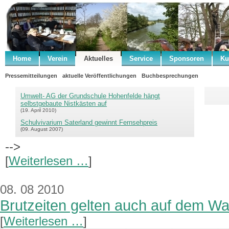
Home
Verein
Aktuelles
Service
Sponsoren
Ku
Pressemitteilungen
aktuelle Veröffentlichungen
Buchbesprechungen
Umwelt- AG der Grundschule Hohenfelde hängt
selbstgebaute Nistkästen auf
(19. April 2010)
Schulvivarium Saterland gewinnt Fernsehpreis
(09. August 2007)
-->
[
Weiterlesen …
]
08. 08 2010
Brutzeiten gelten auch auf dem W
[
Weiterlesen …
]