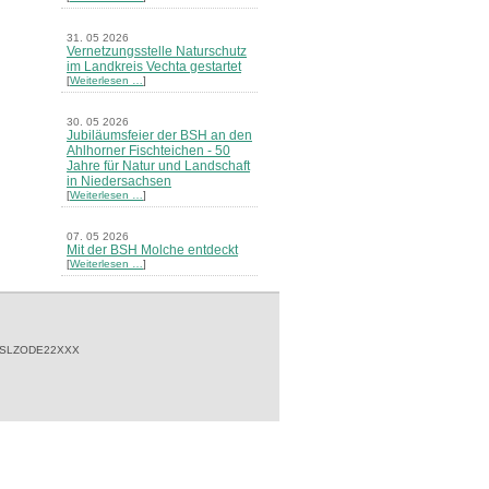
31. 05 2026
Vernetzungsstelle Naturschutz
im Landkreis Vechta gestartet
[
Weiterlesen …
]
30. 05 2026
Jubiläumsfeier der BSH an den
Ahlhorner Fischteichen - 50
Jahre für Natur und Landschaft
in Niedersachsen
[
Weiterlesen …
]
07. 05 2026
Mit der BSH Molche entdeckt
[
Weiterlesen …
]
21. 03 2026
Merkblatt Nr. 30 Biotope - "Das
Herrenholz" erschienen
[
Weiterlesen …
]
 SLZODE22XXX
20. 03 2026
Informationsveranstaltung zu
Naturschutzprojekten ein voller
Erfolg - Akteure stellten in
Goldenstedt ihre Projekte vor
[
Weiterlesen …
]