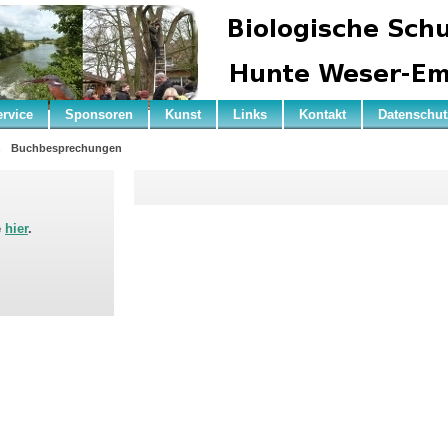
ervice
Sponsoren
Kunst
Links
Kontakt
Datenschut
n
Buchbesprechungen
e
hier
.