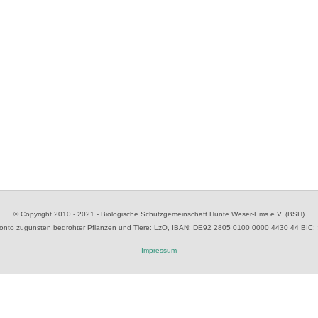
© Copyright 2010 - 2021 - Biologische Schutzgemeinschaft Hunte Weser-Ems e.V. (BSH)
to zugunsten bedrohter Pflanzen und Tiere
: LzO, IBAN: D
E92 2805 0100 0000 4430 44
BIC:
- Impressum -