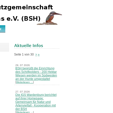
z
Seite 1 von 30
>
»
29. 07 2026
BSH begrüßt die Einrichtung
des Schilfpolders - 200 Hektar
Wiesen werden im Südwesten
an der Hunte umgestaltet
[
Weiterlesen …
]
27. 07 2026
Die IGS Wardenburg berichtet
auf ihrer Homepage:
Gemeinsam für Natur und
Artenvielfalt - Kooperation mit
der BSH
[
Weiterlesen …
]