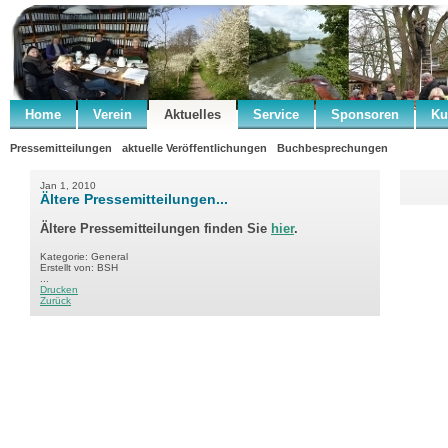
Home
Verein
Aktuelles
Service
Sponsoren
Ku
Pressemitteilungen
aktuelle Veröffentlichungen
Buchbesprechungen
Jan 1, 2010
Ältere Pressemitteilungen...
Ältere Pressemitteilungen finden Sie
hier
.
Kategorie: General
Erstellt von: BSH
...
Drucken
Zurück