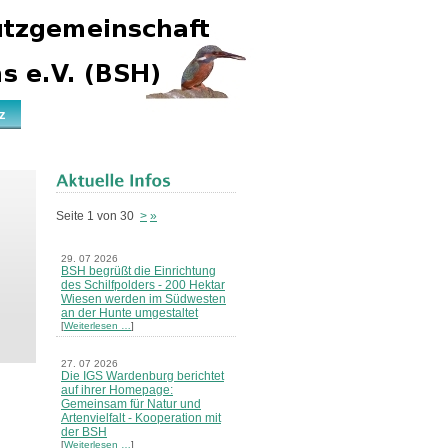
z
Seite 1 von 30
>
»
29. 07 2026
BSH begrüßt die Einrichtung
des Schilfpolders - 200 Hektar
Wiesen werden im Südwesten
an der Hunte umgestaltet
[
Weiterlesen …
]
27. 07 2026
Die IGS Wardenburg berichtet
auf ihrer Homepage:
Gemeinsam für Natur und
Artenvielfalt - Kooperation mit
der BSH
[
Weiterlesen …
]