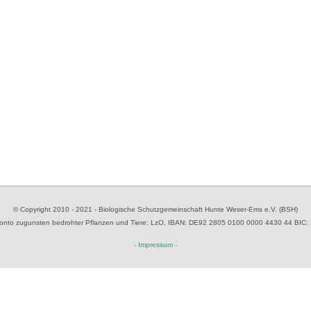
© Copyright 2010 - 2021 - Biologische Schutzgemeinschaft Hunte Weser-Ems e.V. (BSH)
to zugunsten bedrohter Pflanzen und Tiere
: LzO, IBAN: D
E92 2805 0100 0000 4430 44
BIC:
- Impressum -