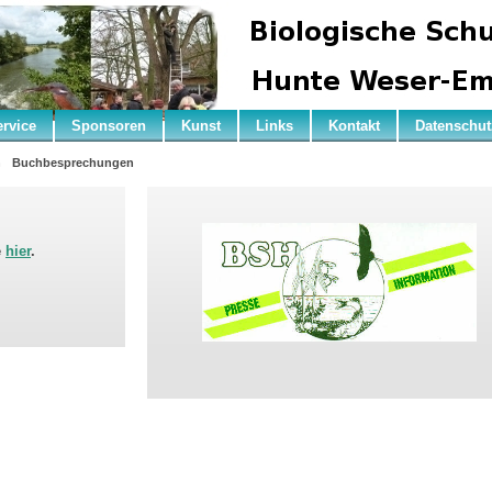
ervice
Sponsoren
Kunst
Links
Kontakt
Datenschut
n
Buchbesprechungen
e
hier
.