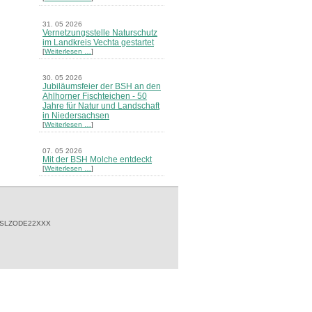
31. 05 2026
Vernetzungsstelle Naturschutz
im Landkreis Vechta gestartet
[
Weiterlesen …
]
30. 05 2026
Jubiläumsfeier der BSH an den
Ahlhorner Fischteichen - 50
Jahre für Natur und Landschaft
in Niedersachsen
[
Weiterlesen …
]
07. 05 2026
Mit der BSH Molche entdeckt
[
Weiterlesen …
]
21. 03 2026
Merkblatt Nr. 30 Biotope - "Das
Herrenholz" erschienen
[
Weiterlesen …
]
 SLZODE22XXX
20. 03 2026
Informationsveranstaltung zu
Naturschutzprojekten ein voller
Erfolg - Akteure stellten in
Goldenstedt ihre Projekte vor
[
Weiterlesen …
]