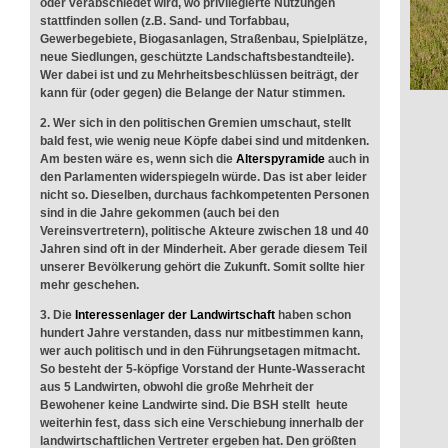
oder verabschiedet wird, wo privilegierte Nutzungen
stattfinden sollen (z.B. Sand- und Torfabbau,
Gewerbegebiete, Biogasanlagen, Straßenbau, Spielplätze,
neue Siedlungen, geschützte Landschaftsbestandteile).
Wer dabei ist und zu Mehrheitsbeschlüssen beiträgt, der
kann für (oder gegen) die Belange der Natur stimmen.
2. Wer sich in den politischen Gremien umschaut, stellt
bald fest, wie wenig neue Köpfe dabei sind und mitdenken.
Am besten wäre es, wenn sich die
Alterspyramide
auch in
den Parlamenten widerspiegeln würde. Das ist aber leider
nicht so. Dieselben, durchaus fachkompetenten Personen
sind in die Jahre gekommen (auch bei den
Vereinsvertretern), politische Akteure zwischen 18 und 40
Jahren sind oft in der Minderheit. Aber gerade diesem Teil
unserer Bevölkerung gehört die Zukunft. Somit sollte hier
mehr geschehen.
3. Die
Interessenlager der Landwirtschaft
haben schon
hundert Jahre verstanden, dass nur mitbestimmen kann,
wer auch politisch und in den Führungsetagen mitmacht.
So besteht der 5-köpfige Vorstand der Hunte-Wasseracht
aus 5 Landwirten, obwohl die große Mehrheit der
Bewohener keine Landwirte sind. Die BSH stellt heute
weiterhin fest, dass sich eine Verschiebung innerhalb der
landwirtschaftlichen Vertreter ergeben hat. Den größten