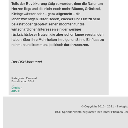
Teils der Bevölkerung tätig zu werden, dem die Natur am
Herzen liegt und die nicht noch mehr Bäume, Grünland,
Kleingewässer oder – ganz allgemein
–
die
lebenswichtigen Güter Boden, Wasser und Luft zu sehr
belastet oder geopfert sehen möchten für die
wirtschaftlichen Interessen einiger weniger
rücksichtsloser Nutzer, die aber schon lange verstanden
haben, über ihre Mehrheiten im eigenen Sinne Einfluss zu
nehmen und kommunalpolitisch durchzusetzen.
Der BSH-Vorstand
Kategorie: General
Erstellt von: BSH
...
Drucken
Zurück
© Copyright 2010 - 2021 - Biolog
BSH-Spendenkonto zugunsten bedrohter Pflanzen und