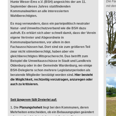
Die Fa
Hunte Weser-Ems e.V. (BSH) angesichts der am 11.
mit de
September dieses Jahres stattfindenden
Kommunalwahlen an alle interessierten
Wahlberechtigten.
Es mag verwundern, dass ein parteipolitisch neutraler
Natur- und Umweltschutzverband wie die BSH dazu
aufruft. Es erklärt sich aber schnell damit, dass der Verein
eigene Vertreter und Abgeordnete in
Kommunalparlamenten, vor allem in den
Fachausschüssen hat. Dort sind sie zum größeren Teil
zwar nicht stimmberechtigt, haben aber ein
gleichberechtigtes Mitspracherecht. Das betrifft zum
Beispiel die Umweltausschüsse in Stadt und Landkreis
Oldenburg oder in der Gemeinde Wardenburg, wo einige
BSH-Delegierte schon mehrere Legislaturperioden als
beratende Mitglieder bestätigt worden sind.
Hier besteht
die Möglichkeit, rechtzeitig vorzutragen, anzuregen oder
auch zu kritisieren
.
Seit längerem fällt Dreierlei auf:
1. Die
Planungshoheit
liegt bei den Kommunen, deren
Mehrheiten entscheiden, ob ein Bebauungsplan geändert