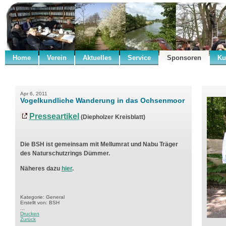
Home
Verein
Aktuelles
Service
Sponsoren
Ku
Apr 6, 2011
Vogelkundliche Wanderung in das Ochsenmoor
Presseartikel
(Diepholzer Kreisblatt)
Die BSH ist gemeinsam mit Mellumrat und Nabu Träger
des Naturschutzrings Dümmer.
Näheres dazu
hier
.
Kategorie: General
Erstellt von: BSH
...
Drucken
Zurück