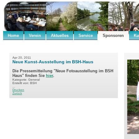
Home
Verein
Aktuelles
Service
Sponsoren
Ku
Apr 20, 2011
Neue Kunst-Ausstellung im BSH-Haus
Die Pressemitteilung "Neue Fotoausstellung im BSH
Haus" finden Sie
hier
.
Kategorie: General
Erstellt von: BSH
...
Drucken
Zurück