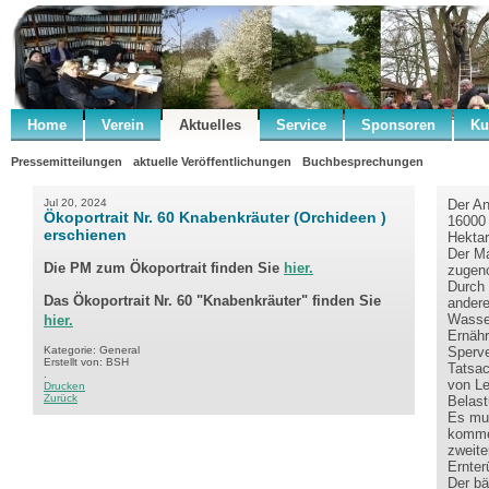
Home
Verein
Aktuelles
Service
Sponsoren
Ku
Pressemitteilungen
aktuelle Veröffentlichungen
Buchbesprechungen
Jul 20, 2024
Der An
Ökoportrait Nr. 60 Knabenkräuter (Orchideen )
16000 
erschienen
Hektar
Der Ma
Die PM zum Ökoportrait finden Sie
hier.
zugeno
Durch 
Das Ökoportrait Nr. 60 "Knabenkräuter" finden Sie
andere
Wasser
hier.
Ernähr
Kategorie: General
Sperve
Erstellt von: BSH
Tatsac
.
von Le
Drucken
Zurück
Belast
Es mus
kommen
zweit
Ernter
Der bä