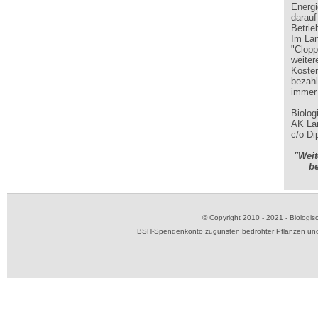
Energi
darauf
Betrie
Im Lan
"Clopp
weiter
Kosten
bezahl
immer 
Biolo
AK Lan
c/o Di
"Weit
b
© Copyright 2010 - 2021 - Biolog
BSH-Spendenkonto zugunsten bedrohter Pflanzen und