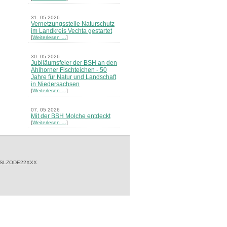
31. 05 2026
Vernetzungsstelle Naturschutz
im Landkreis Vechta gestartet
[
Weiterlesen …
]
30. 05 2026
Jubiläumsfeier der BSH an den
Ahlhorner Fischteichen - 50
Jahre für Natur und Landschaft
in Niedersachsen
[
Weiterlesen …
]
07. 05 2026
Mit der BSH Molche entdeckt
[
Weiterlesen …
]
21. 03 2026
Merkblatt Nr. 30 Biotope - "Das
Herrenholz" erschienen
[
Weiterlesen …
]
 SLZODE22XXX
20. 03 2026
Informationsveranstaltung zu
Naturschutzprojekten ein voller
Erfolg - Akteure stellten in
Goldenstedt ihre Projekte vor
[
Weiterlesen …
]