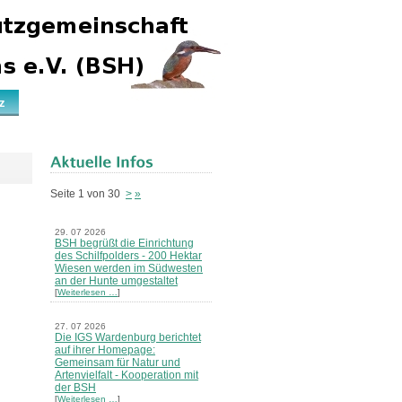
z
Seite 1 von 30
>
»
29. 07 2026
BSH begrüßt die Einrichtung
des Schilfpolders - 200 Hektar
Wiesen werden im Südwesten
an der Hunte umgestaltet
[
Weiterlesen …
]
27. 07 2026
Die IGS Wardenburg berichtet
auf ihrer Homepage:
Gemeinsam für Natur und
Artenvielfalt - Kooperation mit
der BSH
[
Weiterlesen …
]