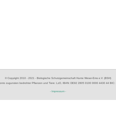
© Copyright 2010 - 2021 - Biologische Schutzgemeinschaft Hunte Weser-Ems e.V. (BSH)
to zugunsten bedrohter Pflanzen und Tiere
: LzO, IBAN: D
E92 2805 0100 0000 4430 44
BIC:
- Impressum -