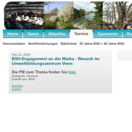
Home
Verein
Aktuelles
Service
Sponsoren
Ku
Herunterladen
Veröffentlichungen
Bibliothek
25 Jahre BSH + 40 Jahre BSH
Feb 23, 2025
BSH-Engagement an der Marka - Besuch im
Umweltbildungszentrum Vrees
Die PM zum Thema finden Sie
hier.
Kategorie: General
Erstellt von: BSH
.
Drucken
Zurück