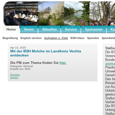
Home
Verein
Aktuelles
Service
Sponsoren
Ku
Begrüßung
English version
Aufgaben u. Ziele
BSH-Haus
Spenden
Spendenk
Apr 13, 2025
Stell
Mit der BSH Molche im Landkreis Vechta
Die BS
entdecken
Verein
Bundes
Die PM zum Thema finden Sie
hier.
anerka
Kategorie: General
Planfe
Erstellt von: BSH
Umwelt
.
Drucken
Geneh
Zurück
Das be
Beispi
zur Au
Unterl
gewiss
Stellu
Verfah
Die BS
Unterg
Stellu