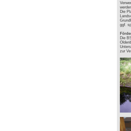
Verwe
werden
Die Pl
Landsc
Grundl
ggf. s
Förde
Die BS
Oldenb
Unters
zur Ve