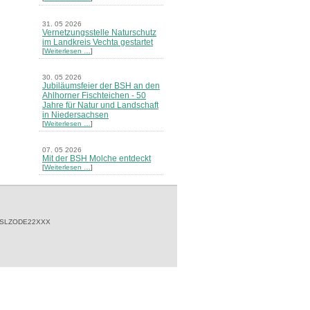
31. 05 2026
Vernetzungsstelle Naturschutz
im Landkreis Vechta gestartet
[
Weiterlesen …
]
30. 05 2026
Jubiläumsfeier der BSH an den
Ahlhorner Fischteichen - 50
Jahre für Natur und Landschaft
in Niedersachsen
[
Weiterlesen …
]
07. 05 2026
Mit der BSH Molche entdeckt
[
Weiterlesen …
]
21. 03 2026
Merkblatt Nr. 30 Biotope - "Das
Herrenholz" erschienen
[
Weiterlesen …
]
 SLZODE22XXX
20. 03 2026
Informationsveranstaltung zu
Naturschutzprojekten ein voller
Erfolg - Akteure stellten in
Goldenstedt ihre Projekte vor
[
Weiterlesen …
]