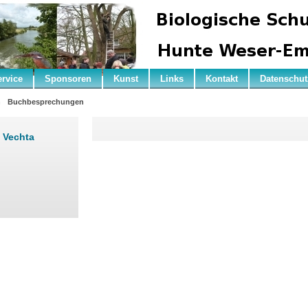
ervice
Sponsoren
Kunst
Links
Kontakt
Datenschut
n
Buchbesprechungen
 Vechta