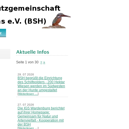
z
Seite 1 von 30
>
»
29. 07 2026
BSH begrüßt die Einrichtung
des Schilfpolders - 200 Hektar
Wiesen werden im Südwesten
an der Hunte umgestaltet
[
Weiterlesen …
]
27. 07 2026
Die IGS Wardenburg berichtet
auf ihrer Homepage:
Gemeinsam für Natur und
Artenvielfalt - Kooperation mit
der BSH
[
Weiterlesen …
]