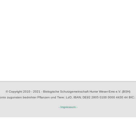
© Copyright 2010 - 2021 - Biologische Schutzgemeinschaft Hunte Weser-Ems e.V. (BSH)
to zugunsten bedrohter Pflanzen und Tiere
: LzO, IBAN: D
E92 2805 0100 0000 4430 44
BIC:
- Impressum -