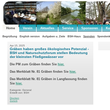
Home
Verein
Aktuelles
Service
Sponsoren
Ku
Begrüßung
English version
Aufgaben u. Ziele
BSH-Haus
Spenden
Spendenk
Apr 15, 2025
Gräben haben großes ökologisches Potenzial -
BSH und Naturschutzforum stellen Bedeutung
der kleinsten Fließgewässer vor
Die PM zum Gräben finden Sie
hier.
Das Merkblatt Nr. 81 Gräben finden Sie
hier.
Das Merkblatt Nr. 81 Gräben in
Langfassung finden
Sie
hier.
Kategorie: General
Erstellt von: BSH
.
Drucken
Zurück