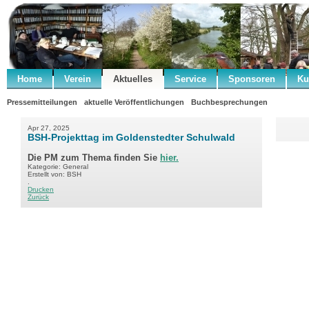
Home
Verein
Aktuelles
Service
Sponsoren
Ku
Pressemitteilungen
aktuelle Veröffentlichungen
Buchbesprechungen
Apr 27, 2025
BSH-Projekttag im Goldenstedter Schulwald
Die PM zum Thema finden Sie
hier.
Kategorie: General
Erstellt von: BSH
.
Drucken
Zurück