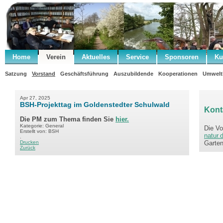
Home
Verein
Aktuelles
Service
Sponsoren
Ku
.
Satzung
Vorstand
Geschäftsführung
Auszubildende
Kooperationen
Umwelt
Apr 27, 2025
BSH-Projekttag im Goldenstedter Schulwald
Kont
Die PM zum Thema finden Sie
hier.
Kategorie: General
Die Vo
Erstellt von: BSH
natur.
.
Drucken
Garten
Zurück