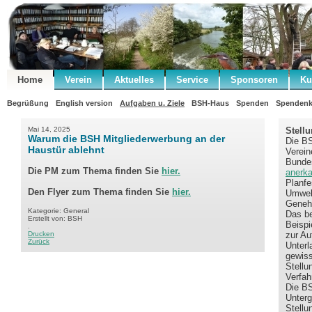
Home
Verein
Aktuelles
Service
Sponsoren
Ku
Begrüßung
English version
Aufgaben u. Ziele
BSH-Haus
Spenden
Spendenk
Mai 14, 2025
Stell
Warum die BSH Mitgliederwerbung an der
Die BS
Haustür ablehnt
Verein
Bundes
Die PM zum Thema finden Sie
hier.
anerka
Planfe
Den Flyer zum Thema finden Sie
hier.
Umwelt
Geneh
Kategorie: General
Das be
Erstellt von: BSH
Beispi
.
Drucken
zur Au
Zurück
Unterl
gewiss
Stellu
Verfah
Die BS
Unterg
Stellu