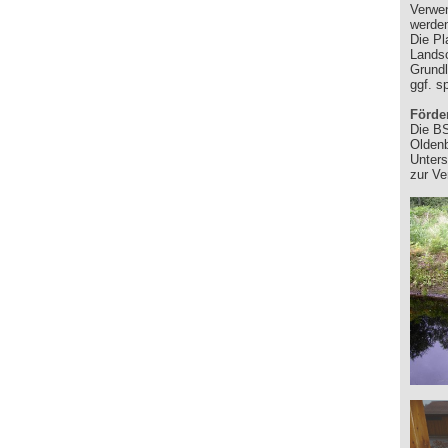
Verwe
werden
Die Pl
Landsc
Grundl
ggf. s
Förde
Die BS
Oldenb
Unters
zur Ve