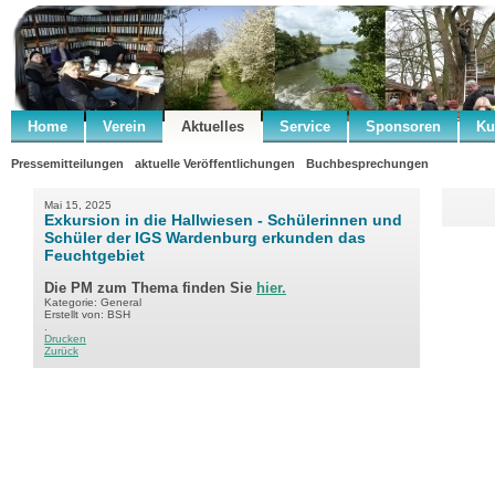
Home
Verein
Aktuelles
Service
Sponsoren
Ku
Pressemitteilungen
aktuelle Veröffentlichungen
Buchbesprechungen
Mai 15, 2025
Exkursion in die Hallwiesen - Schülerinnen und
Schüler der IGS Wardenburg erkunden das
Feuchtgebiet
Die PM zum Thema finden Sie
hier.
Kategorie: General
Erstellt von: BSH
.
Drucken
Zurück