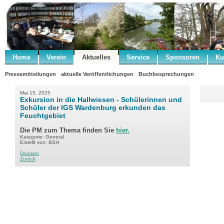
Home
Verein
Aktuelles
Service
Sponsoren
Ku
Pressemitteilungen
aktuelle Veröffentlichungen
Buchbesprechungen
Mai 15, 2025
Exkursion in die Hallwiesen - Schülerinnen und
Schüler der IGS Wardenburg erkunden das
Feuchtgebiet
Die PM zum Thema finden Sie
hier.
Kategorie: General
Erstellt von: BSH
.
Drucken
Zurück