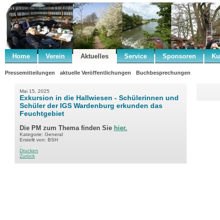
Home
Verein
Aktuelles
Service
Sponsoren
Ku
Pressemitteilungen
aktuelle Veröffentlichungen
Buchbesprechungen
Mai 15, 2025
Exkursion in die Hallwiesen - Schülerinnen und
Schüler der IGS Wardenburg erkunden das
Feuchtgebiet
Die PM zum Thema finden Sie
hier.
Kategorie: General
Erstellt von: BSH
.
Drucken
Zurück