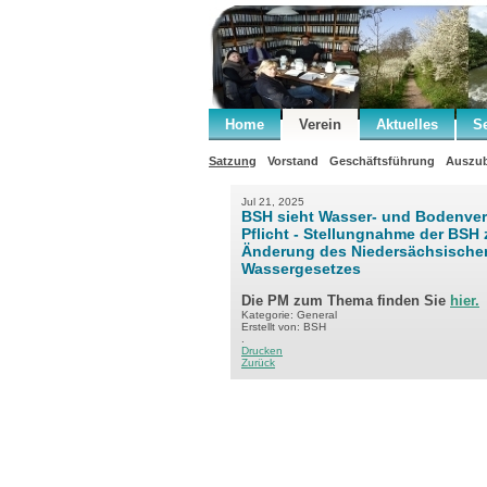
Home
Verein
Aktuelles
S
Satzung
Vorstand
Geschäftsführung
Auszub
Jul 21, 2025
BSH sieht Wasser- und Bodenver
Pflicht - Stellungnahme der BSH 
Änderung des Niedersächsische
Wassergesetzes
Die PM zum Thema finden Sie
hier.
Kategorie: General
Erstellt von: BSH
.
Drucken
Zurück