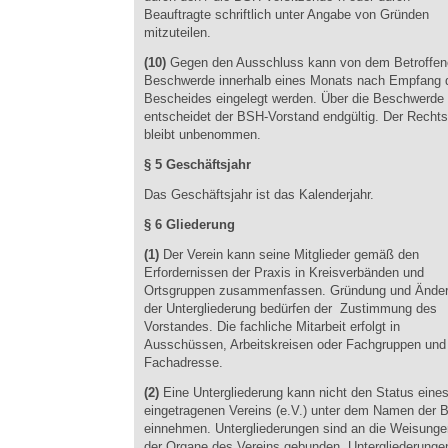
Beauftragte schriftlich unter Angabe von Gründen
mitzuteilen.
(10)
Gegen den Ausschluss kann von dem Betroffen
Beschwerde innerhalb eines Monats nach Empfang 
Bescheides eingelegt werden. Über die Beschwerde
entscheidet der BSH-Vorstand endgültig. Der Recht
bleibt unbenommen.
§ 5 Geschäftsjahr
Das Geschäftsjahr ist das Kalenderjahr.
§ 6 Gliederung
(1)
Der Verein kann seine Mitglieder gemäß den
Erfordernissen der Praxis in Kreisverbänden und
Ortsgruppen zusammenfassen. Gründung und Ände
der Untergliederung bedürfen der Zustimmung des
Vorstandes. Die fachliche Mitarbeit erfolgt in
Ausschüssen, Arbeitskreisen oder Fachgruppen und
Fachadresse.
(2)
Eine Untergliederung kann nicht den Status eine
eingetragenen Vereins (e.V.) unter dem Namen der
einnehmen. Untergliederungen sind an die Weisunge
der Organe des Vereins gebunden. Untergliederunge