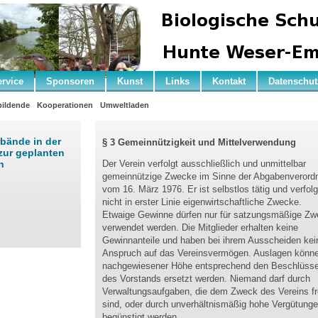
ervice
Sponsoren
Kunst
Links
Kontakt
Datenschut
ildende
Kooperationen
Umweltladen
bände in der
§ 3 Gemeinnützigkeit und Mittelverwendung
zur geplanten
n
Der Verein verfolgt ausschließlich und unmittelbar
gemeinnützige Zwecke im Sinne der Abgabenverord
vom 16. März 1976. Er ist selbstlos tätig und verfolg
nicht in erster Linie eigenwirtschaftliche Zwecke.
Etwaige Gewinne dürfen nur für satzungsmäßige Z
verwendet werden. Die Mitglieder erhalten keine
Gewinnanteile und haben bei ihrem Ausscheiden kei
Anspruch auf das Vereinsvermögen. Auslagen könne
nachgewiesener Höhe entsprechend den Beschlüss
des Vorstands ersetzt werden. Niemand darf durch
Verwaltungsaufgaben, die dem Zweck des Vereins f
sind, oder durch unverhältnismäßig hohe Vergütung
begünstigt werden.