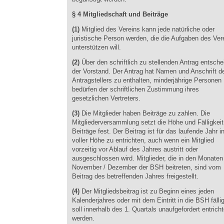
§ 4 Mitgliedschaft und Beiträge
(1)
Mitglied des Vereins kann jede natürliche oder
juristische Person werden, die die Aufgaben des Ver
unterstützen will.
(2)
Über den schriftlich zu stellenden Antrag entsche
der Vorstand. Der Antrag hat Namen und Anschrift d
Antragstellers zu enthalten, minderjährige Personen
bedürfen der schriftlichen Zustimmung ihres
gesetzlichen Vertreters.
(3)
Die Mitglieder haben Beiträge zu zahlen. Die
Mitgliederversammlung setzt die Höhe und Fälligkeit
Beiträge fest. Der Beitrag ist für das laufende Jahr i
voller Höhe zu entrichten, auch wenn ein Mitglied
vorzeitig vor Ablauf des Jahres austritt oder
ausgeschlossen wird. Mitglieder, die in den Monaten
November / Dezember der BSH beitreten, sind vom
Beitrag des betreffenden Jahres freigestellt.
(4)
Der Mitgliedsbeitrag ist zu Beginn eines jeden
Kalenderjahres oder mit dem Eintritt in die BSH fälli
soll innerhalb des 1. Quartals unaufgefordert entricht
werden.