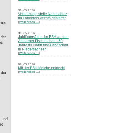
31. 05 2026
Vernetzungsstelle Naturschutz
im Landkreis Vechta gestartet
[
Weiterlesen …
]
eins
30. 05 2026
Jubiläumsfeier der BSH an den
idet
Ahlhorner Fischteichen - 50
es
Jahre für Natur und Landschaft
in Niedersachsen
[
Weiterlesen …
]
07. 05 2026
Mit der BSH Molche entdeckt
[
Weiterlesen …
]
 der
n
21. 03 2026
Merkblatt Nr. 30 Biotope - "Das
Herrenholz" erschienen
[
Weiterlesen …
]
20. 03 2026
Informationsveranstaltung zu
Naturschutzprojekten ein voller
Erfolg - Akteure stellten in
g und
Goldenstedt ihre Projekte vor
et
[
Weiterlesen …
]