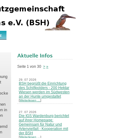
z
Seite 1 von 30
>
»
nung
29. 07 2026
t
BSH begrüßt die Einrichtung
des Schilfpolders - 200 Hektar
Wiesen werden im Südwesten
wecke
an der Hunte umgestaltet
[
Weiterlesen …
]
nen
n in
27. 07 2026
en
Die IGS Wardenburg berichtet
auf ihrer Homepage:
Gemeinsam für Natur und
remd
Artenvielfalt - Kooperation mit
en
der BSH
[
Weiterlesen …
]