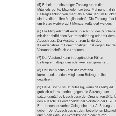
(5)
Bei nicht rechtzeitiger Zahlung ruhen die
Mitgliedsrechte. Mitglieder, die trotz Mahnung mit ihr
Beitragszahlung von mehr als einem Jahr im Rücks
sind, verlieren ihre Mitgliedschaft. Die Zahlungsfrist
um bis zu weitere acht Monate verlängert werden.
(6)
Die Mitgliedschaft endet durch Tod des Mitgliede
mit der schriftlichen Austrittserklärung oder mit dem
Ausschluss. Der Austritt ist zum Ende des
Kalenderjahres mit dreimonatiger Frist gegenüber d
Vorstand schriftlich zu erklären.
(7)
Der Vorstand kann in begründeten Fällen
Beitragsermäßigungen oder —erlass gewähren.
(8)
Darüber hinaus kann der Vorstand
korrespondierenden Mitgliedern Beitragsfreiheit
gewähren.
(9)
Der Ausschluss ist zulässig, wenn das Mitglied
gröblich oder wiederholt gegen die Satzung oder
satzungsmäßige Beschlüsse der Organe verstößt. Ü
den Ausschluss entscheidet der Vorstand der BSH.
Betroffenen ist vorher Gelegenheit zur Äußerung zu
geben. Der Ausschluss ist dem betroffenen Mitglied
durch den / die BSH-Vorsitzende*n oder durch