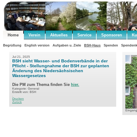
Home
Verein
Aktuelles
Service
Sponsoren
Ku
Begrüßung
English version
Aufgaben u. Ziele
BSH-Haus
Spenden
Spendenk
Jul 21, 2025
BSH sieht Wasser- und Bodenverbände in der
Pflicht - Stellungnahme der BSH zur geplanten
Änderung des Niedersächsischen
Wassergesetzes
Die PM zum Thema finden Sie
hier.
Kategorie: General
Erstellt von: BSH
.
Drucken
Zurück
Eingan