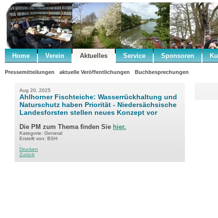
Home
Verein
Aktuelles
Service
Sponsoren
Ku
Pressemitteilungen
aktuelle Veröffentlichungen
Buchbesprechungen
Aug 20, 2025
Ahlhorner Fischteiche: Wasserrückhaltung und
Naturschutz haben Priorität - Niedersächsische
Landesforsten stellen neues Konzept vor
Die PM zum Thema finden Sie
hier.
Kategorie: General
Erstellt von: BSH
.
Drucken
Zurück