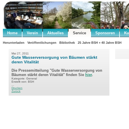
Home
Verein
Aktuelles
Service
Sponsoren
Ku
Herunterladen
Veröffentlichungen
Bibliothek
25 Jahre BSH + 40 Jahre BSH
Mai 27, 2011
Gute Wasserversorgung von Bäumen stärkt
deren Vitalität
Die Pressemitteilung "Gute Wasserversorgung von
Bäumen stärkt deren Vitalität" finden Sie
hier
.
Kategorie: General
Erstellt von: BSH
...
Drucken
Zurück