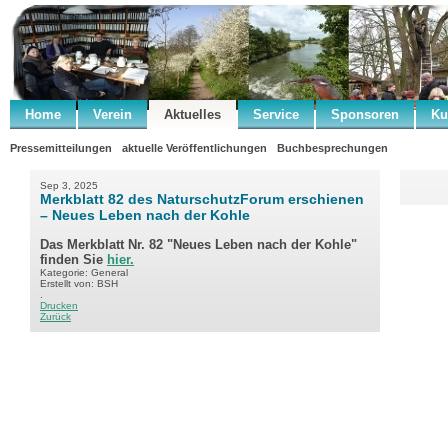
Home
Verein
Aktuelles
Service
Sponsoren
Ku
Pressemitteilungen
aktuelle Veröffentlichungen
Buchbesprechungen
Sep 3, 2025
Merkblatt 82 des NaturschutzForum erschienen
– Neues Leben nach der Kohle
Das Merkblatt Nr. 82 "Neues Leben nach der Kohle"
finden Sie
hier.
Kategorie: General
Erstellt von: BSH
.
Drucken
Zurück