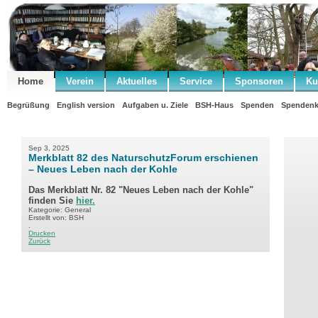
Home
Verein
Aktuelles
Service
Sponsoren
Ku
Begrüßung
English version
Aufgaben u. Ziele
BSH-Haus
Spenden
Spendenk
Sep 3, 2025
Merkblatt 82 des NaturschutzForum erschienen
– Neues Leben nach der Kohle
Das Merkblatt Nr. 82 "Neues Leben nach der Kohle"
finden Sie
hier.
Kategorie: General
Erstellt von: BSH
.
Drucken
Zurück