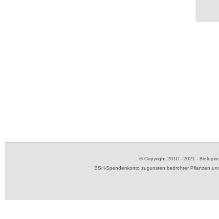
© Copyright 2010 - 2021 - Biolog
BSH-Spendenkonto zugunsten bedrohter Pflanzen und