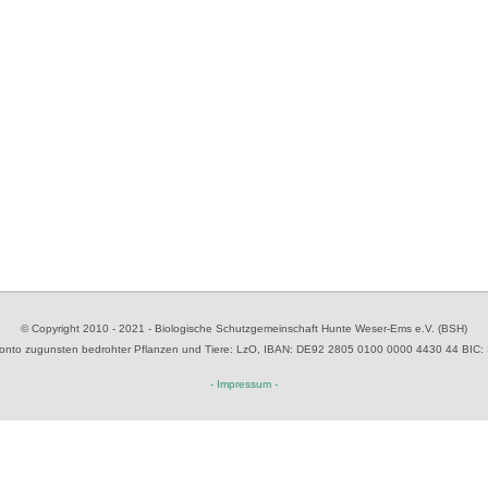
© Copyright 2010 - 2021 - Biologische Schutzgemeinschaft Hunte Weser-Ems e.V. (BSH)
to zugunsten bedrohter Pflanzen und Tiere
: LzO, IBAN: D
E92 2805 0100 0000 4430 44
BIC:
- Impressum -