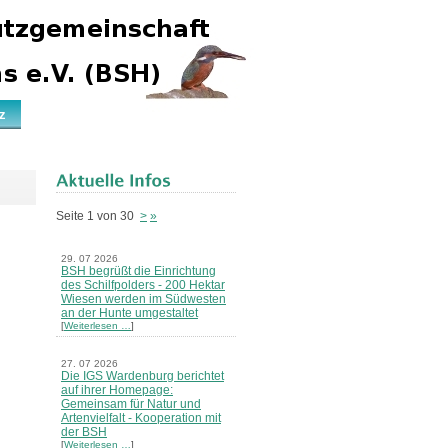
z
Seite 1 von 30
>
»
29. 07 2026
BSH begrüßt die Einrichtung
des Schilfpolders - 200 Hektar
Wiesen werden im Südwesten
an der Hunte umgestaltet
[
Weiterlesen …
]
27. 07 2026
Die IGS Wardenburg berichtet
auf ihrer Homepage:
Gemeinsam für Natur und
Artenvielfalt - Kooperation mit
der BSH
[
Weiterlesen …
]