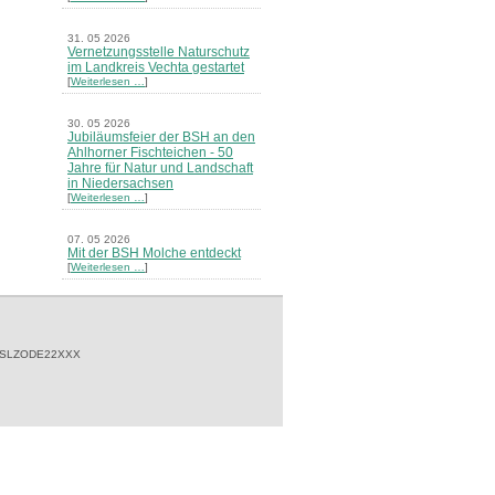
31. 05 2026
Vernetzungsstelle Naturschutz
im Landkreis Vechta gestartet
[
Weiterlesen …
]
30. 05 2026
Jubiläumsfeier der BSH an den
Ahlhorner Fischteichen - 50
Jahre für Natur und Landschaft
in Niedersachsen
[
Weiterlesen …
]
07. 05 2026
Mit der BSH Molche entdeckt
[
Weiterlesen …
]
21. 03 2026
Merkblatt Nr. 30 Biotope - "Das
Herrenholz" erschienen
[
Weiterlesen …
]
 SLZODE22XXX
20. 03 2026
Informationsveranstaltung zu
Naturschutzprojekten ein voller
Erfolg - Akteure stellten in
Goldenstedt ihre Projekte vor
[
Weiterlesen …
]