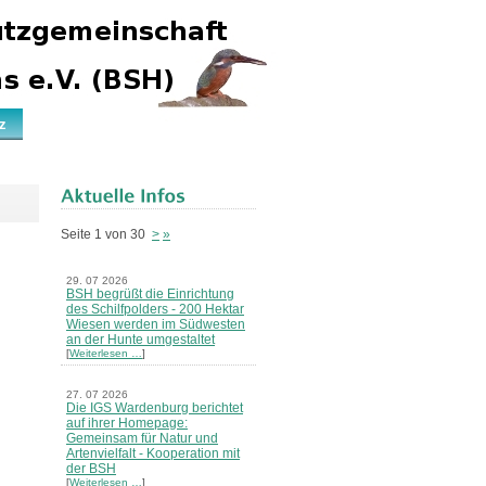
z
Seite 1 von 30
>
»
29. 07 2026
BSH begrüßt die Einrichtung
des Schilfpolders - 200 Hektar
Wiesen werden im Südwesten
an der Hunte umgestaltet
[
Weiterlesen …
]
27. 07 2026
Die IGS Wardenburg berichtet
auf ihrer Homepage:
Gemeinsam für Natur und
Artenvielfalt - Kooperation mit
der BSH
[
Weiterlesen …
]