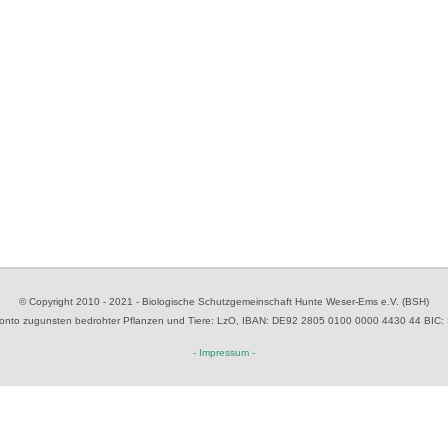
© Copyright 2010 - 2021 - Biologische Schutzgemeinschaft Hunte Weser-Ems e.V. (BSH)
to zugunsten bedrohter Pflanzen und Tiere
: LzO, IBAN: D
E92 2805 0100 0000 4430 44
BIC:
- Impressum -