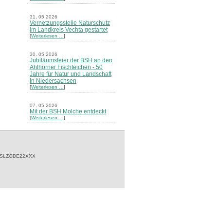
31. 05 2026
Vernetzungsstelle Naturschutz
im Landkreis Vechta gestartet
[
Weiterlesen …
]
30. 05 2026
Jubiläumsfeier der BSH an den
Ahlhorner Fischteichen - 50
Jahre für Natur und Landschaft
in Niedersachsen
[
Weiterlesen …
]
07. 05 2026
Mit der BSH Molche entdeckt
[
Weiterlesen …
]
21. 03 2026
Merkblatt Nr. 30 Biotope - "Das
Herrenholz" erschienen
[
Weiterlesen …
]
 SLZODE22XXX
20. 03 2026
Informationsveranstaltung zu
Naturschutzprojekten ein voller
Erfolg - Akteure stellten in
Goldenstedt ihre Projekte vor
[
Weiterlesen …
]