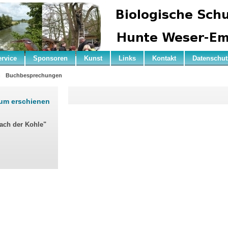
ervice
Sponsoren
Kunst
Links
Kontakt
Datenschut
n
Buchbesprechungen
rum erschienen
nach der Kohle"