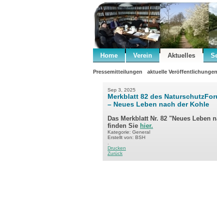
Home
Verein
Aktuelles
S
Pressemitteilungen
aktuelle Veröffentlichunge
Sep 3, 2025
Merkblatt 82 des NaturschutzFo
– Neues Leben nach der Kohle
Das Merkblatt Nr. 82 "Neues Leben 
finden Sie
hier.
Kategorie: General
Erstellt von: BSH
.
Drucken
Zurück