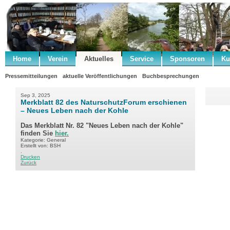
Home
Verein
Aktuelles
Service
Sponsoren
Ku
Pressemitteilungen
aktuelle Veröffentlichungen
Buchbesprechungen
Sep 3, 2025
Merkblatt 82 des NaturschutzForum erschienen
– Neues Leben nach der Kohle
Das Merkblatt Nr. 82 "Neues Leben nach der Kohle"
finden Sie
hier.
Kategorie: General
Erstellt von: BSH
.
Drucken
Zurück