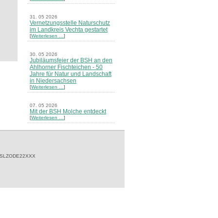
31. 05 2026
Vernetzungsstelle Naturschutz
im Landkreis Vechta gestartet
[
Weiterlesen …
]
30. 05 2026
Jubiläumsfeier der BSH an den
Ahlhorner Fischteichen - 50
Jahre für Natur und Landschaft
in Niedersachsen
[
Weiterlesen …
]
07. 05 2026
Mit der BSH Molche entdeckt
[
Weiterlesen …
]
21. 03 2026
Merkblatt Nr. 30 Biotope - "Das
Herrenholz" erschienen
[
Weiterlesen …
]
 SLZODE22XXX
20. 03 2026
Informationsveranstaltung zu
Naturschutzprojekten ein voller
Erfolg - Akteure stellten in
Goldenstedt ihre Projekte vor
[
Weiterlesen …
]