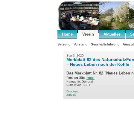
Home
Verein
Aktuelles
S
Satzung
Vorstand
Geschäftsführung
Auszub
Sep 3, 2025
Merkblatt 82 des NaturschutzFo
– Neues Leben nach der Kohle
Das Merkblatt Nr. 82 "Neues Leben 
finden Sie
hier.
Kategorie: General
Erstellt von: BSH
.
Drucken
Zurück