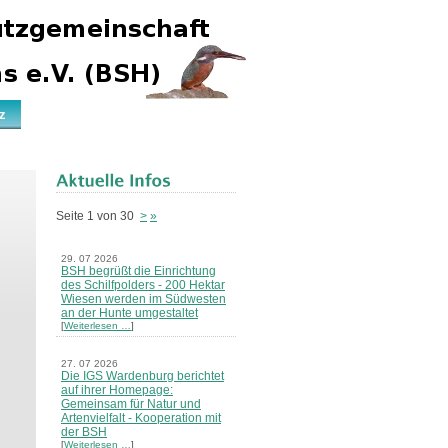
z
Seite 1 von 30
>
»
29. 07 2026
BSH begrüßt die Einrichtung
des Schilfpolders - 200 Hektar
Wiesen werden im Südwesten
an der Hunte umgestaltet
[
Weiterlesen …
]
27. 07 2026
Die IGS Wardenburg berichtet
auf ihrer Homepage:
Gemeinsam für Natur und
Artenvielfalt - Kooperation mit
der BSH
[
Weiterlesen …
]