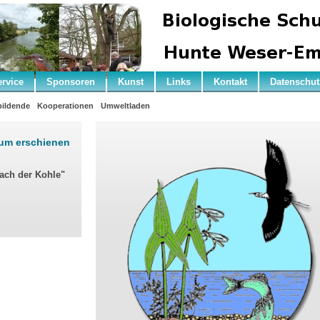
ervice
Sponsoren
Kunst
Links
Kontakt
Datenschut
ildende
Kooperationen
Umweltladen
rum erschienen
nach der Kohle"