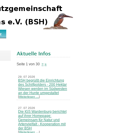
z
Seite 1 von 30
>
»
29. 07 2026
BSH begrüßt die Einrichtung
des Schilfpolders - 200 Hektar
Wiesen werden im Südwesten
an der Hunte umgestaltet
[
Weiterlesen …
]
27. 07 2026
Die IGS Wardenburg berichtet
auf ihrer Homepage:
Gemeinsam für Natur und
Artenvielfalt - Kooperation mit
der BSH
[
Weiterlesen …
]