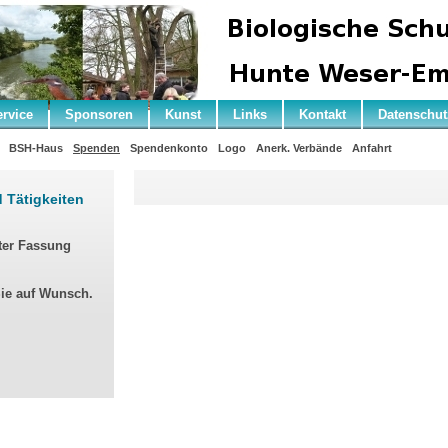
ervice
Sponsoren
Kunst
Links
Kontakt
Datenschut
BSH-Haus
Spenden
Spendenkonto
Logo
Anerk. Verbände
Anfahrt
d Tätigkeiten
ter Fassung
Sie auf Wunsch.