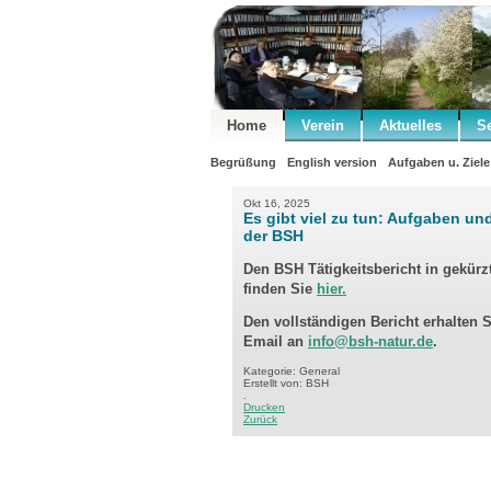
Home
Verein
Aktuelles
S
Begrüßung
English version
Aufgaben u. Ziele
Okt 16, 2025
Es gibt viel zu tun: Aufgaben un
der BSH
Den BSH Tätigkeitsbericht in gekürz
finden Sie
hier.
Den vollständigen Bericht erhalten 
Email an
info@bsh-natur.de
.
Kategorie: General
Erstellt von: BSH
.
Drucken
Zurück