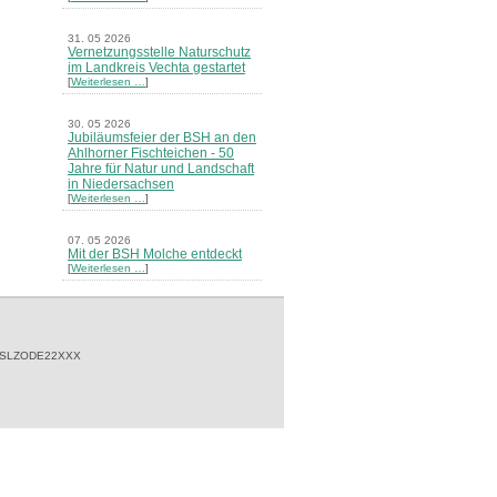
31. 05 2026
Vernetzungsstelle Naturschutz
im Landkreis Vechta gestartet
[
Weiterlesen …
]
30. 05 2026
Jubiläumsfeier der BSH an den
Ahlhorner Fischteichen - 50
Jahre für Natur und Landschaft
in Niedersachsen
[
Weiterlesen …
]
07. 05 2026
Mit der BSH Molche entdeckt
[
Weiterlesen …
]
21. 03 2026
Merkblatt Nr. 30 Biotope - "Das
Herrenholz" erschienen
[
Weiterlesen …
]
 SLZODE22XXX
20. 03 2026
Informationsveranstaltung zu
Naturschutzprojekten ein voller
Erfolg - Akteure stellten in
Goldenstedt ihre Projekte vor
[
Weiterlesen …
]