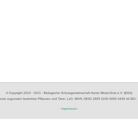
© Copyright 2010 - 2021 - Biologische Schutzgemeinschaft Hunte Weser-Ems e.V. (BSH)
to zugunsten bedrohter Pflanzen und Tiere
: LzO, IBAN: D
E92 2805 0100 0000 4430 44
BIC:
- Impressum -