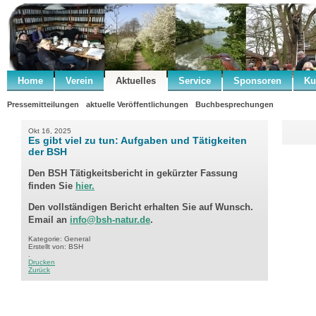
Home
Verein
Aktuelles
Service
Sponsoren
Ku
Pressemitteilungen
aktuelle Veröffentlichungen
Buchbesprechungen
Okt 16, 2025
Es gibt viel zu tun: Aufgaben und Tätigkeiten
der BSH
Den BSH Tätigkeitsbericht in gekürzter Fassung
finden Sie
hier.
Den vollständigen Bericht erhalten Sie auf Wunsch.
Email an
info@bsh-natur.de
.
Kategorie: General
Erstellt von: BSH
.
Drucken
Zurück