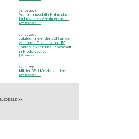
31. 05 2026
Vernetzungsstelle Naturschutz
im Landkreis Vechta gestartet
[
Weiterlesen …
]
30. 05 2026
Jubiläumsfeier der BSH an den
Ahlhorner Fischteichen - 50
Jahre für Natur und Landschaft
in Niedersachsen
[
Weiterlesen …
]
07. 05 2026
Mit der BSH Molche entdeckt
[
Weiterlesen …
]
21. 03 2026
Merkblatt Nr. 30 Biotope - "Das
Herrenholz" erschienen
[
Weiterlesen …
]
 SLZODE22XXX
20. 03 2026
Informationsveranstaltung zu
Naturschutzprojekten ein voller
Erfolg - Akteure stellten in
Goldenstedt ihre Projekte vor
[
Weiterlesen …
]