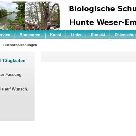
ervice
Sponsoren
Kunst
Links
Kontakt
Datenschut
n
Buchbesprechungen
d Tätigkeiten
ter Fassung
Sie auf Wunsch.