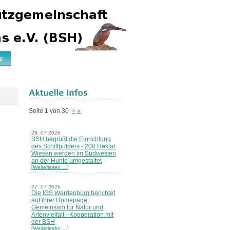
z
Seite 1 von 30
>
»
29. 07 2026
BSH begrüßt die Einrichtung
des Schilfpolders - 200 Hektar
Wiesen werden im Südwesten
an der Hunte umgestaltet
[
Weiterlesen …
]
27. 07 2026
Die IGS Wardenburg berichtet
auf ihrer Homepage:
Gemeinsam für Natur und
Artenvielfalt - Kooperation mit
der BSH
[
Weiterlesen …
]