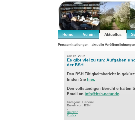
Home
Verein
Aktuelles
S
Pressemitteilungen
aktuelle Veröffentlichunge
Okt 16, 2025
Es gibt viel zu tun: Aufgaben un
der BSH
Den BSH Tätigkeitsbericht in gekürz
finden Sie
hier.
Den vollständigen Bericht erhalten 
Email an
info@bsh-natur.de
.
Kategorie: General
Erstellt von: BSH
.
Drucken
Zurück