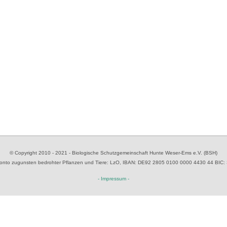
© Copyright 2010 - 2021 - Biologische Schutzgemeinschaft Hunte Weser-Ems e.V. (BSH)
to zugunsten bedrohter Pflanzen und Tiere
: LzO, IBAN: D
E92 2805 0100 0000 4430 44
BIC:
- Impressum -