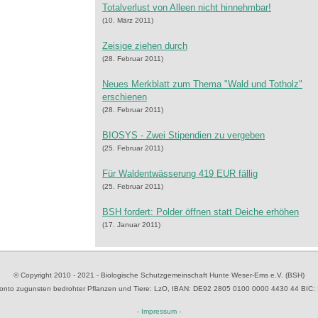
Totalverlust von Alleen nicht hinnehmbar!
(10. März 2011)
Zeisige ziehen durch
(28. Februar 2011)
Neues Merkblatt zum Thema "Wald und Totholz"
erschienen
(28. Februar 2011)
BIOSYS - Zwei Stipendien zu vergeben
(25. Februar 2011)
Für Waldentwässerung 419 EUR fällig
(25. Februar 2011)
BSH fordert: Polder öffnen statt Deiche erhöhen
(17. Januar 2011)
© Copyright 2010 - 2021 - Biologische Schutzgemeinschaft Hunte Weser-Ems e.V. (BSH)
to zugunsten bedrohter Pflanzen und Tiere
: LzO, IBAN: D
E92 2805 0100 0000 4430 44
BIC:
- Impressum -