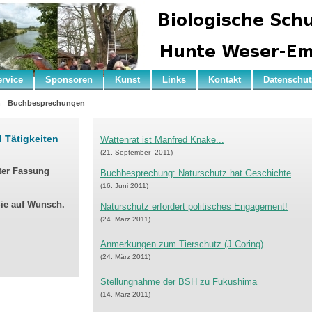
ervice
Sponsoren
Kunst
Links
Kontakt
Datenschut
n
Buchbesprechungen
d Tätigkeiten
Wattenrat ist Manfred Knake...
(21. September 2011)
ter Fassung
Buchbesprechung: Naturschutz hat Geschichte
(16. Juni 2011)
Sie auf Wunsch.
Naturschutz erfordert politisches Engagement!
(24. März 2011)
Anmerkungen zum Tierschutz (J.Coring)
(24. März 2011)
Stellungnahme der BSH zu Fukushima
(14. März 2011)