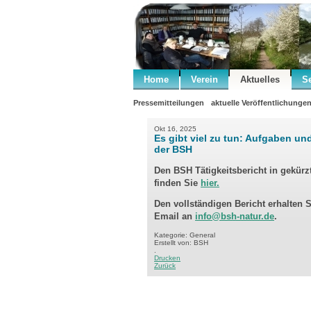
Home
Verein
Aktuelles
S
Pressemitteilungen
aktuelle Veröffentlichunge
Okt 16, 2025
Es gibt viel zu tun: Aufgaben un
der BSH
Den BSH Tätigkeitsbericht in gekürz
finden Sie
hier.
Den vollständigen Bericht erhalten 
Email an
info@bsh-natur.de
.
Kategorie: General
Erstellt von: BSH
.
Drucken
Zurück