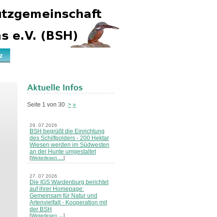
z
Seite 1 von 30
>
»
29. 07 2026
BSH begrüßt die Einrichtung
des Schilfpolders - 200 Hektar
Wiesen werden im Südwesten
an der Hunte umgestaltet
[
Weiterlesen …
]
27. 07 2026
Die IGS Wardenburg berichtet
auf ihrer Homepage:
Gemeinsam für Natur und
Artenvielfalt - Kooperation mit
der BSH
[
Weiterlesen …
]