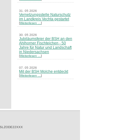
31. 05 2026
Vernetzungsstelle Naturschutz
im Landkreis Vechta gestartet
[
Weiterlesen …
]
30. 05 2026
Jubiläumsfeier der BSH an den
Ahlhorner Fischteichen - 50
Jahre für Natur und Landschaft
in Niedersachsen
[
Weiterlesen …
]
07. 05 2026
Mit der BSH Molche entdeckt
[
Weiterlesen …
]
21. 03 2026
Merkblatt Nr. 30 Biotope - "Das
Herrenholz" erschienen
[
Weiterlesen …
]
20. 03 2026
Informationsveranstaltung zu
Naturschutzprojekten ein voller
Erfolg - Akteure stellten in
 SLZODE22XXX
Goldenstedt ihre Projekte vor
[
Weiterlesen …
]