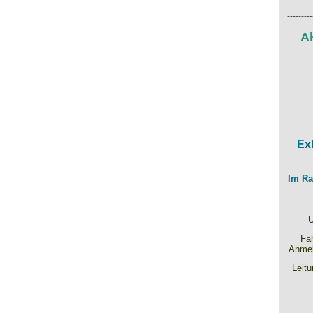
---------
Ak
Exk
Im Ra
U
Fah
Anmel
Leitu