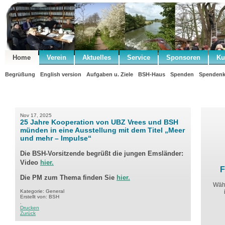
Home
Verein
Aktuelles
Service
Sponsoren
Ku
Begrüßung
English version
Aufgaben u. Ziele
BSH-Haus
Spenden
Spendenk
Nov 17, 2025
25 Jahre Kooperation von UBZ Vrees und BSH
münden in eine Ausstellung mit dem Titel „Meer
und mehr – Impulse“
Die BSH-Vorsitzende begrüßt die jungen Emsländer:
Video
hier.
F
Die PM zum Thema finden Sie
hier.
Währ
Kategorie: General
Erstellt von: BSH
.
Drucken
Zurück