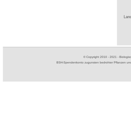
Land
© Copyright 2010 - 2021 - Biolog
BSH-Spendenkonto zugunsten bedrohter Pflanzen und