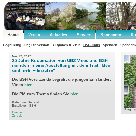
Home
Verein
Aktuelles
Service
Sponsoren
Ku
Begrüßung
English version
Aufgaben u. Ziele
BSH-Haus
Spenden
Spendenk
Nov 17, 2025
25 Jahre Kooperation von UBZ Vrees und BSH
münden in eine Ausstellung mit dem Titel „Meer
und mehr – Impulse“
Die BSH-Vorsitzende begrüßt die jungen Emsländer:
Video
hier.
Die PM zum Thema finden Sie
hier.
Kategorie: General
Erstellt von: BSH
.
Eingan
Drucken
Zurück