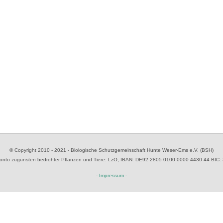
© Copyright 2010 - 2021 - Biologische Schutzgemeinschaft Hunte Weser-Ems e.V. (BSH)
to zugunsten bedrohter Pflanzen und Tiere
: LzO, IBAN: D
E92 2805 0100 0000 4430 44
BIC:
- Impressum -