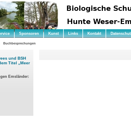
ervice
Sponsoren
Kunst
Links
Kontakt
Datenschut
n
Buchbesprechungen
rees und BSH
dem Titel „Meer
ngen Emsländer: