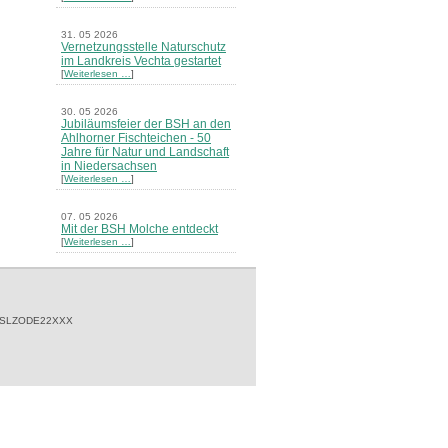
31. 05 2026
Vernetzungsstelle Naturschutz
im Landkreis Vechta gestartet
[
Weiterlesen …
]
30. 05 2026
Jubiläumsfeier der BSH an den
Ahlhorner Fischteichen - 50
Jahre für Natur und Landschaft
in Niedersachsen
[
Weiterlesen …
]
07. 05 2026
Mit der BSH Molche entdeckt
[
Weiterlesen …
]
21. 03 2026
Merkblatt Nr. 30 Biotope - "Das
Herrenholz" erschienen
[
Weiterlesen …
]
 SLZODE22XXX
20. 03 2026
Informationsveranstaltung zu
Naturschutzprojekten ein voller
Erfolg - Akteure stellten in
Goldenstedt ihre Projekte vor
[
Weiterlesen …
]