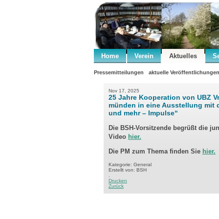
Home
Verein
Aktuelles
S
Pressemitteilungen
aktuelle Veröffentlichunge
Nov 17, 2025
25 Jahre Kooperation von UBZ V
münden in eine Ausstellung mit 
und mehr – Impulse“
Die BSH-Vorsitzende begrüßt die ju
Video
hier.
Die PM zum Thema finden Sie
hier.
Kategorie: General
Erstellt von: BSH
.
Drucken
Zurück