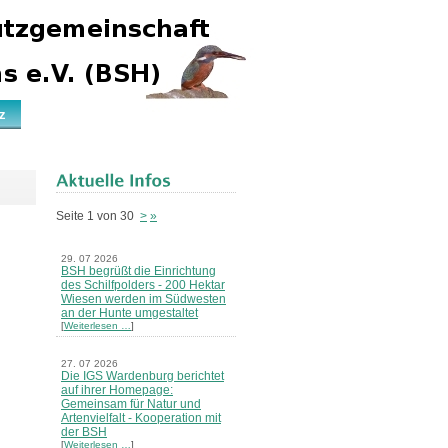
z
Seite 1 von 30
>
»
29. 07 2026
BSH begrüßt die Einrichtung
des Schilfpolders - 200 Hektar
Wiesen werden im Südwesten
an der Hunte umgestaltet
[
Weiterlesen …
]
27. 07 2026
Die IGS Wardenburg berichtet
auf ihrer Homepage:
Gemeinsam für Natur und
Artenvielfalt - Kooperation mit
der BSH
[
Weiterlesen …
]