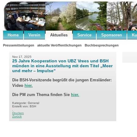
Home
Verein
Aktuelles
Service
Sponsoren
Ku
Pressemitteilungen
aktuelle Veröffentlichungen
Buchbesprechungen
Nov 17, 2025
25 Jahre Kooperation von UBZ Vrees und BSH
münden in eine Ausstellung mit dem Titel „Meer
und mehr – Impulse“
Die BSH-Vorsitzende begrüßt die jungen Emsländer:
Video
hier.
Die PM zum Thema finden Sie
hier.
Kategorie: General
Erstellt von: BSH
.
Drucken
Zurück