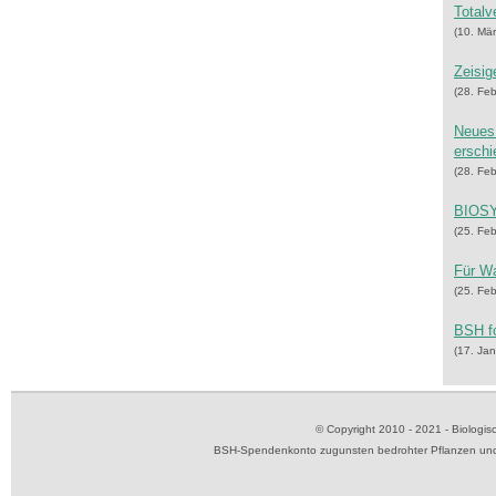
Totalv
(10. Mä
Zeisig
(28. Fe
Neues
erschi
(28. Fe
BIOSY
(25. Fe
Für Wa
(25. Fe
BSH fo
(17. Ja
© Copyright 2010 - 2021 - Biolog
BSH-Spendenkonto zugunsten bedrohter Pflanzen und