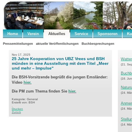
Home
Verein
Aktuelles
Service
Sponsoren
Ku
Pressemitteilungen
aktuelle Veröffentlichungen
Buchbesprechungen
Nov 17, 2025
25 Jahre Kooperation von UBZ Vrees und BSH
Watten
münden in eine Ausstellung mit dem Titel „Meer
(21. Se
und mehr – Impulse“
Buchb
Die BSH-Vorsitzende begrüßt die jungen Emsländer:
(16. Jun
Video
hier.
Naturs
Die PM zum Thema finden Sie
hier.
(24. Mä
Kategorie: General
Erstellt von: BSH
Anmerk
.
(24. Mä
Drucken
Zurück
Stell
(14. Mä