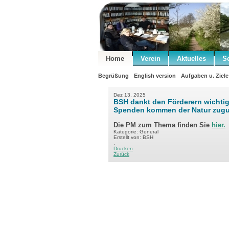
Home
Verein
Aktuelles
S
Begrüßung
English version
Aufgaben u. Ziele
Dez 13, 2025
BSH dankt den Förderern wichtige
Spenden kommen der Natur zugu
Die PM zum Thema finden Sie
hier.
Kategorie: General
Erstellt von: BSH
.
Drucken
Zurück