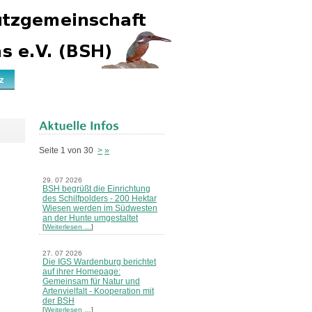
z
Seite 1 von 30
>
»
29. 07 2026
BSH begrüßt die Einrichtung
des Schilfpolders - 200 Hektar
Wiesen werden im Südwesten
an der Hunte umgestaltet
[
Weiterlesen …
]
27. 07 2026
Die IGS Wardenburg berichtet
auf ihrer Homepage:
Gemeinsam für Natur und
Artenvielfalt - Kooperation mit
der BSH
[
Weiterlesen …
]