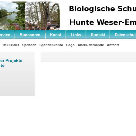
ervice
Sponsoren
Kunst
Links
Kontakt
Datenschut
BSH-Haus
Spenden
Spendenkonto
Logo
Anerk. Verbände
Anfahrt
r Projekte -
te