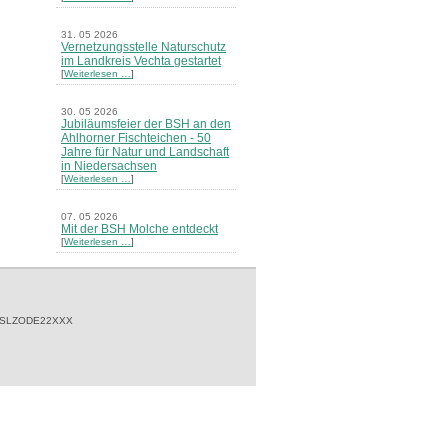
31. 05 2026
Vernetzungsstelle Naturschutz
im Landkreis Vechta gestartet
[
Weiterlesen …
]
30. 05 2026
Jubiläumsfeier der BSH an den
Ahlhorner Fischteichen - 50
Jahre für Natur und Landschaft
in Niedersachsen
[
Weiterlesen …
]
07. 05 2026
Mit der BSH Molche entdeckt
[
Weiterlesen …
]
21. 03 2026
Merkblatt Nr. 30 Biotope - "Das
Herrenholz" erschienen
[
Weiterlesen …
]
 SLZODE22XXX
20. 03 2026
Informationsveranstaltung zu
Naturschutzprojekten ein voller
Erfolg - Akteure stellten in
Goldenstedt ihre Projekte vor
[
Weiterlesen …
]