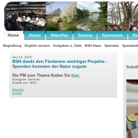
Home
Verein
Aktuelles
Service
Sponsoren
Ku
Begrüßung
English version
Aufgaben u. Ziele
BSH-Haus
Spenden
Spendenk
Dez 13, 2025
BSH dankt den Förderern wichtiger Projekte -
Spenden kommen der Natur zugute
Schri
Die PM zum Thema finden Sie
hier.
Kategorie: General
Erstellt von: BSH
.
Drucken
Zurück