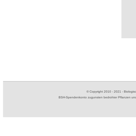
© Copyright 2010 - 2021 - Biolog
BSH-Spendenkonto zugunsten bedrohter Pflanzen und