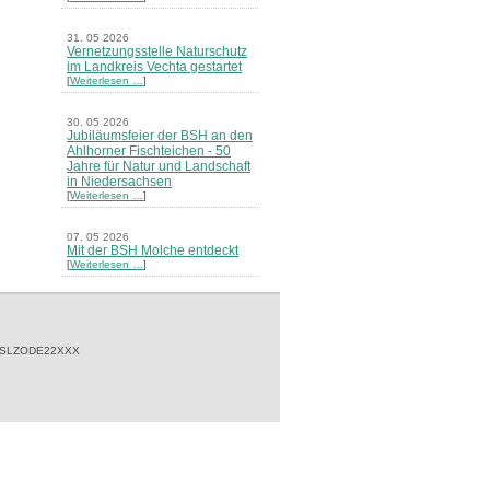
31. 05 2026
Vernetzungsstelle Naturschutz
im Landkreis Vechta gestartet
[
Weiterlesen …
]
30. 05 2026
Jubiläumsfeier der BSH an den
Ahlhorner Fischteichen - 50
Jahre für Natur und Landschaft
in Niedersachsen
[
Weiterlesen …
]
07. 05 2026
Mit der BSH Molche entdeckt
[
Weiterlesen …
]
21. 03 2026
Merkblatt Nr. 30 Biotope - "Das
Herrenholz" erschienen
[
Weiterlesen …
]
 SLZODE22XXX
20. 03 2026
Informationsveranstaltung zu
Naturschutzprojekten ein voller
Erfolg - Akteure stellten in
Goldenstedt ihre Projekte vor
[
Weiterlesen …
]