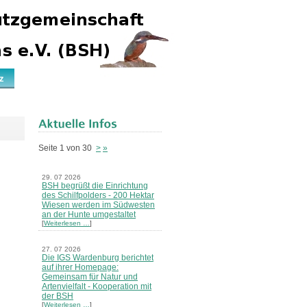
z
Seite 1 von 30
>
»
29. 07 2026
BSH begrüßt die Einrichtung
des Schilfpolders - 200 Hektar
Wiesen werden im Südwesten
an der Hunte umgestaltet
[
Weiterlesen …
]
27. 07 2026
Die IGS Wardenburg berichtet
auf ihrer Homepage:
Gemeinsam für Natur und
Artenvielfalt - Kooperation mit
der BSH
[
Weiterlesen …
]