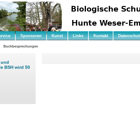
ervice
Sponsoren
Kunst
Links
Kontakt
Datenschut
n
Buchbesprechungen
r und
ie BSH wird 50