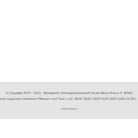
© Copyright 2010 - 2021 - Biologische Schutzgemeinschaft Hunte Weser-Ems e.V. (BSH)
to zugunsten bedrohter Pflanzen und Tiere
: LzO, IBAN: D
E92 2805 0100 0000 4430 44
BIC:
- Impressum -