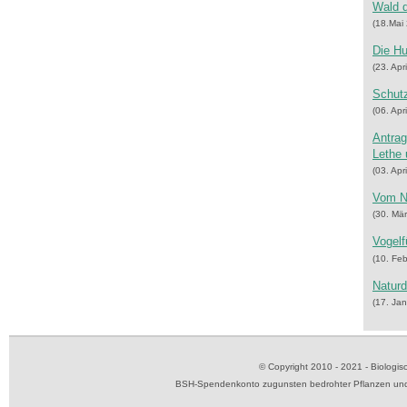
Wald d
(18.Mai
Die Hu
(23. Apr
Schutz
(06. Apr
Antrag
Lethe
(03. Apr
Vom Nu
(30. Mä
Vogelf
(10. Fe
Naturd
(17. Ja
© Copyright 2010 - 2021 - Biolog
BSH-Spendenkonto zugunsten bedrohter Pflanzen und