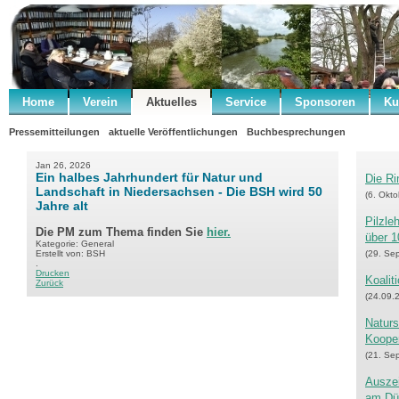
Home
Verein
Aktuelles
Service
Sponsoren
Ku
Pressemitteilungen
aktuelle Veröffentlichungen
Buchbesprechungen
Jan 26, 2026
Ein halbes Jahrhundert für Natur und
Die Ri
Landschaft in Niedersachsen - Die BSH wird 50
(6. Okt
Jahre alt
Pilzle
Die PM zum Thema finden Sie
hier.
über 1
Kategorie: General
Erstellt von: BSH
(29. Se
.
Drucken
Koalit
Zurück
(24.09.
Naturs
Kooper
(21. Se
Auszei
am Dü