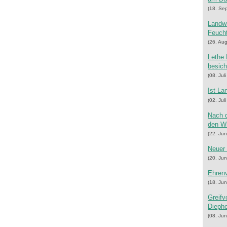
(18. Se
Landwi
Feuch
(26. Au
Lethe 
besich
(08. Jul
Ist La
(02. Jul
Nach d
den W
(22. Jun
Neuer 
(20. Jun
Ehrenv
(18. Jun
Greifv
Dieph
(08. Jun