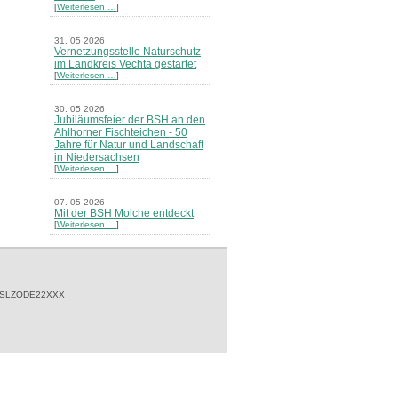
[
Weiterlesen …
]
31. 05 2026
Vernetzungsstelle Naturschutz
im Landkreis Vechta gestartet
[
Weiterlesen …
]
30. 05 2026
Jubiläumsfeier der BSH an den
Ahlhorner Fischteichen - 50
Jahre für Natur und Landschaft
in Niedersachsen
[
Weiterlesen …
]
07. 05 2026
Mit der BSH Molche entdeckt
[
Weiterlesen …
]
21. 03 2026
Merkblatt Nr. 30 Biotope - "Das
Herrenholz" erschienen
[
Weiterlesen …
]
 SLZODE22XXX
20. 03 2026
Informationsveranstaltung zu
Naturschutzprojekten ein voller
Erfolg - Akteure stellten in
Goldenstedt ihre Projekte vor
[
Weiterlesen …
]