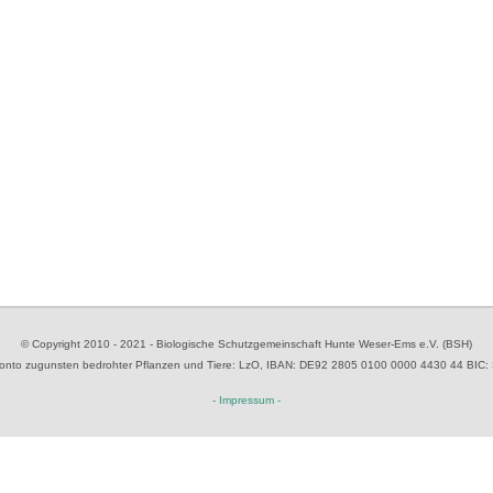
© Copyright 2010 - 2021 - Biologische Schutzgemeinschaft Hunte Weser-Ems e.V. (BSH)
to zugunsten bedrohter Pflanzen und Tiere
: LzO, IBAN: D
E92 2805 0100 0000 4430 44
BIC:
- Impressum -