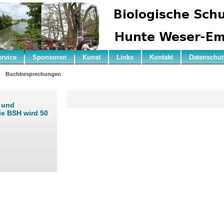
ervice
Sponsoren
Kunst
Links
Kontakt
Datenschut
n
Buchbesprechungen
r und
ie BSH wird 50