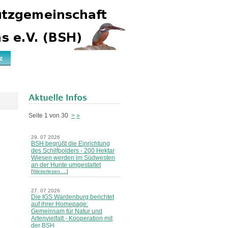
z
Seite 1 von 30
>
»
29. 07 2026
BSH begrüßt die Einrichtung
des Schilfpolders - 200 Hektar
Wiesen werden im Südwesten
an der Hunte umgestaltet
[
Weiterlesen …
]
27. 07 2026
Die IGS Wardenburg berichtet
auf ihrer Homepage:
Gemeinsam für Natur und
Artenvielfalt - Kooperation mit
der BSH