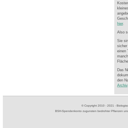
Kosten
kleine
angebo
Gesche
hier
.
Also s
Sie si
sicher
einen 
manchm
Fläche
Das Ni
dokume
den Na
Archiv
© Copyright 2010 - 2021 - Biolog
BSH-Spendenkonto zugunsten bedrohter Pflanzen und