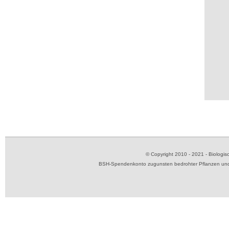
© Copyright 2010 - 2021 - Biolog
BSH-Spendenkonto zugunsten bedrohter Pflanzen und