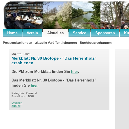
Home
Verein
Aktuelles
Service
Sponsoren
Ku
Pressemitteilungen
aktuelle Veröffentlichungen
Buchbesprechungen
M�r 21, 2026
Merkblatt Nr. 30 Biotope - "Das Herrenholz"
erschienen
Die PM zum
Merkblatt
finden Sie
hier
.
Das Merkblatt Nr. 30 Biotope - "Das Herrenholz"
finden Sie
hier
.
Kategorie: General
Erstellt von: BSH
.
Drucken
Zurück