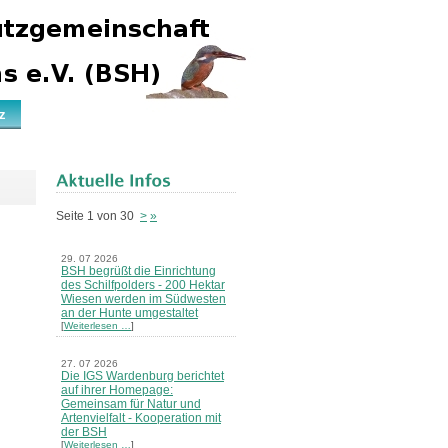
z
Seite 1 von 30
>
»
29. 07 2026
BSH begrüßt die Einrichtung
des Schilfpolders - 200 Hektar
Wiesen werden im Südwesten
an der Hunte umgestaltet
[
Weiterlesen …
]
27. 07 2026
Die IGS Wardenburg berichtet
auf ihrer Homepage:
Gemeinsam für Natur und
Artenvielfalt - Kooperation mit
der BSH
[
Weiterlesen …
]