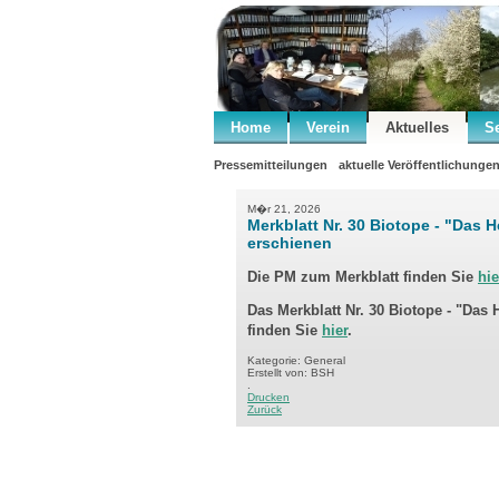
Home
Verein
Aktuelles
S
Pressemitteilungen
aktuelle Veröffentlichunge
M�r 21, 2026
Merkblatt Nr. 30 Biotope - "Das 
erschienen
Die PM zum
Merkblatt
finden Sie
hie
Das Merkblatt Nr. 30 Biotope - "Das 
finden Sie
hier
.
Kategorie: General
Erstellt von: BSH
.
Drucken
Zurück