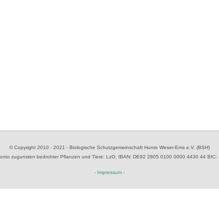
© Copyright 2010 - 2021 - Biologische Schutzgemeinschaft Hunte Weser-Ems e.V. (BSH)
to zugunsten bedrohter Pflanzen und Tiere
: LzO, IBAN: D
E92 2805 0100 0000 4430 44
BIC:
- Impressum -