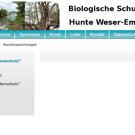
ervice
Sponsoren
Kunst
Links
Kontakt
Datenschut
n
Buchbesprechungen
Herrenholz"
r
.
Herrenholz"