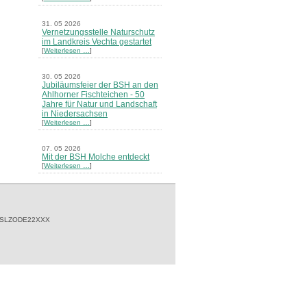
31. 05 2026
Vernetzungsstelle Naturschutz
im Landkreis Vechta gestartet
[
Weiterlesen …
]
30. 05 2026
Jubiläumsfeier der BSH an den
Ahlhorner Fischteichen - 50
Jahre für Natur und Landschaft
in Niedersachsen
[
Weiterlesen …
]
07. 05 2026
Mit der BSH Molche entdeckt
[
Weiterlesen …
]
21. 03 2026
Merkblatt Nr. 30 Biotope - "Das
Herrenholz" erschienen
[
Weiterlesen …
]
 SLZODE22XXX
20. 03 2026
Informationsveranstaltung zu
Naturschutzprojekten ein voller
Erfolg - Akteure stellten in
Goldenstedt ihre Projekte vor
[
Weiterlesen …
]