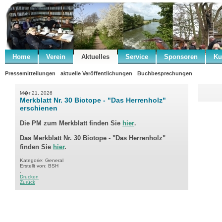
Home
Verein
Aktuelles
Service
Sponsoren
Ku
Pressemitteilungen
aktuelle Veröffentlichungen
Buchbesprechungen
M�r 21, 2026
Merkblatt Nr. 30 Biotope - "Das Herrenholz"
erschienen
Die PM zum
Merkblatt
finden Sie
hier
.
Das Merkblatt Nr. 30 Biotope - "Das Herrenholz"
finden Sie
hier
.
Kategorie: General
Erstellt von: BSH
.
Drucken
Zurück